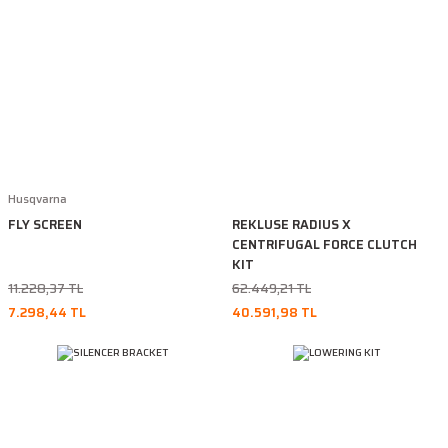
Husqvarna
FLY SCREEN
REKLUSE RADIUS X
CENTRIFUGAL FORCE CLUTCH
KIT
11.228,37 TL
62.449,21 TL
7.298,44 TL
40.591,98 TL