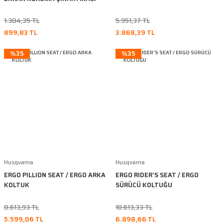
1.384,35 TL
5.951,37 TL
899,83 TL
3.868,39 TL
%35
%35
Husqvarna
Husqvarna
ERGO PILLION SEAT / ERGO ARKA
ERGO RIDER'S SEAT / ERGO
KOLTUK
SÜRÜCÜ KOLTUĞU
8.613,93 TL
10.613,33 TL
5.599,06 TL
6.898,66 TL