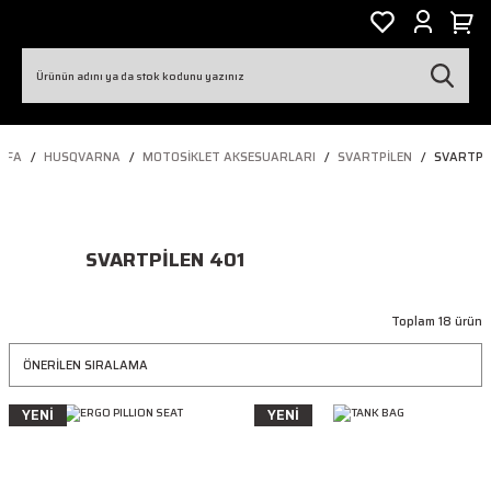
YFA
HUSQVARNA
MOTOSIKLET AKSESUARLARI
SVARTPILEN
SVARTPIL
SVARTPILEN 401
Toplam 18 ürün
YENİ
YENİ