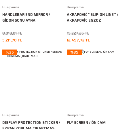
Husqvarna
Husqvarna
HANDLEBAR END MIRROR /
AKRAPOVIČ ''SLIP-ON LINE'' /
GİDON SONU AYNA
AKRAPOVİC EGZOZ
8.018,01 TL
19.227,26 TL
5.211,70 TL
12.497,72 TL
%35
%35
Husqvarna
Husqvarna
DISPLAY PROTECTION STICKER /
FLY SCREEN / ÖN CAM
EKRAN KORUMA ÇIKARTMASI