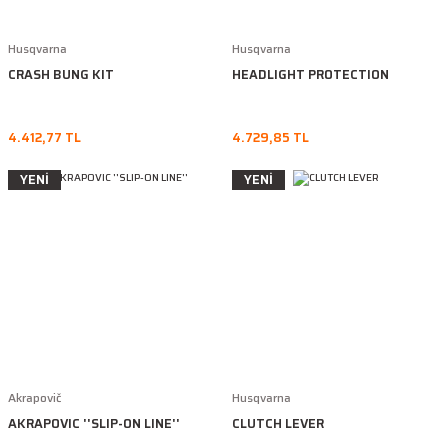
Husqvarna
Husqvarna
CRASH BUNG KIT
HEADLIGHT PROTECTION
4.412,77 TL
4.729,85 TL
YENİ
YENİ
Akrapovič
Husqvarna
AKRAPOVIC ''SLIP-ON LINE''
CLUTCH LEVER