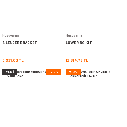
Husqvarna
Husqvarna
SILENCER BRACKET
LOWERING KIT
5.931,60 TL
13.314,78 TL
YENİ
%35
%35