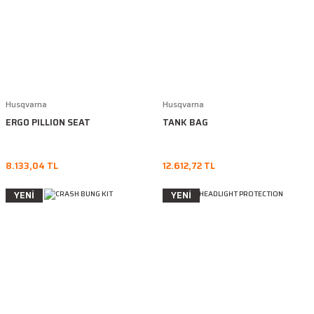
Husqvarna
Husqvarna
ERGO PILLION SEAT
TANK BAG
8.133,04 TL
12.612,72 TL
YENİ
YENİ