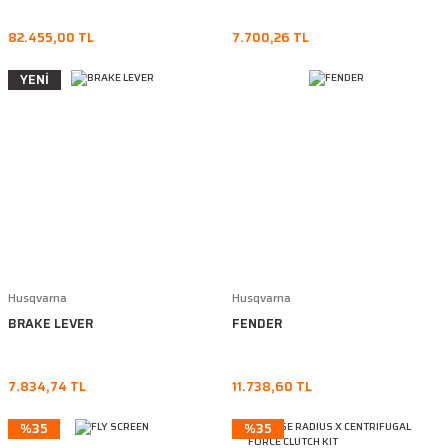
82.455,00 TL
7.700,26 TL
YENİ
Husqvarna
Husqvarna
BRAKE LEVER
FENDER
7.834,74 TL
11.738,60 TL
%35
%35