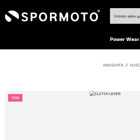
Power Wear
ANASAYFA
HUS
YENİ