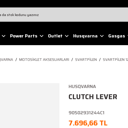
Power Parts
Outlet
Husqvarna
Gasgas
QVARNA
MOTOSIKLET AKSESUARLARI
SVARTPILEN
SVARTPILEN 1
HUSQVARNA
CLUTCH LEVER
90502931244C1
7.696,66 TL