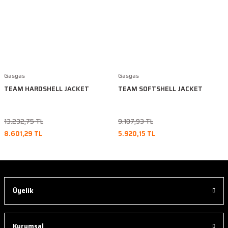
Gasgas
Gasgas
TEAM HARDSHELL JACKET
TEAM SOFTSHELL JACKET
13.232,75 TL
9.107,93 TL
8.601,29 TL
5.920,15 TL
Üyelik
Kurumsal