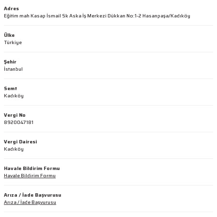
Adres
Eğitim mah Kasap İsmail Sk Aska İş Merkezi Dükkan No:1-2 Hasanpaşa/Kadıköy
Ülke
Türkiye
Şehir
İstanbul
Semt
Kadıköy
Vergi No
8920047181
Vergi Dairesi
Kadıköy
Havale Bildirim Formu
Havale Bildirim Formu
Arıza / İade Başvurusu
Arıza / İade Başvurusu