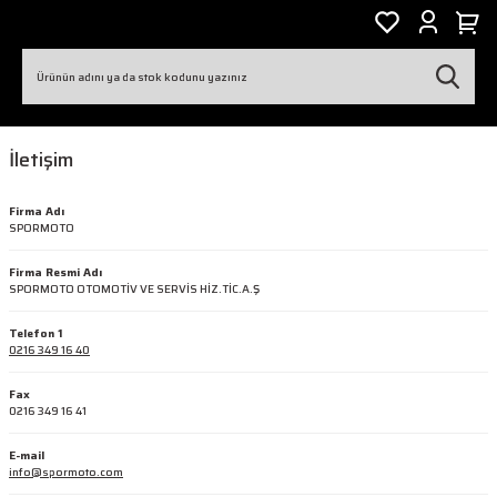
İletişim
Firma Adı
SPORMOTO
Firma Resmi Adı
SPORMOTO OTOMOTİV VE SERVİS HİZ.TİC.A.Ş
Telefon 1
0216 349 16 40
Fax
0216 349 16 41
E-mail
info@spormoto.com