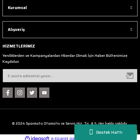
Kurumsal
Alışveriş
HİZMETLERİMİZ
Yeniliklerden ve Kampanyalardan Hberdar Olmak İçin Haber Bültenimize
Kaydolun
© 2024 Spormoto Otomotiv ve Servis Hiz. Tic. A.Ş. Her hakkı saklıdır.
Destek Hattı
ideasoft
ile
e-