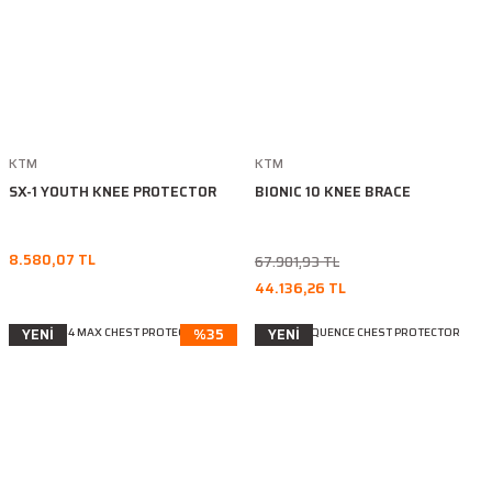
KTM
KTM
SX-1 YOUTH KNEE PROTECTOR
BIONIC 10 KNEE BRACE
8.580,07 TL
67.901,93 TL
44.136,26 TL
YENİ
%35
YENİ