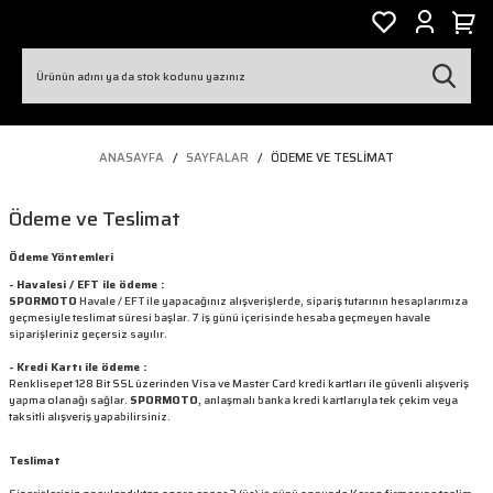
ANASAYFA
SAYFALAR
ÖDEME VE TESLIMAT
Ödeme ve Teslimat
Ödeme Yöntemleri
- Havalesi / EFT ile ödeme :
SPORMOTO
Havale / EFT ile yapacağınız alışverişlerde, sipariş tutarının hesaplarımıza
geçmesiyle teslimat süresi başlar. 7 iş günü içerisinde hesaba geçmeyen havale
siparişleriniz geçersiz sayılır.
- Kredi Kartı ile ödeme :
Renklisepet 128 Bit SSL üzerinden Visa ve Master Card kredi kartları ile güvenli alışveriş
yapma olanağı sağlar.
SPORMOTO
, anlaşmalı banka kredi kartlarıyla tek çekim veya
taksitli alışveriş yapabilirsiniz.
Teslimat