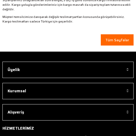
Siparişleriniz onaylandıktan sonra engeç 3 (üç) iş günü sonunda Kargo firmasına teslim
edilir. Kargo yoluyla gönderimleriniz için kargo masrafı da sipariş toplam tutarınıza ekli
değildir.
Müşteri temsilcimize danışarak değişik teslimat şartları konusunda görüşebilirsiniz.
Kargo teslimatları sadece Türkiye için geçerlidir.
Tüm Sayfalar
Üyelik
Kurumsal
Alışveriş
HİZMETLERİMİZ