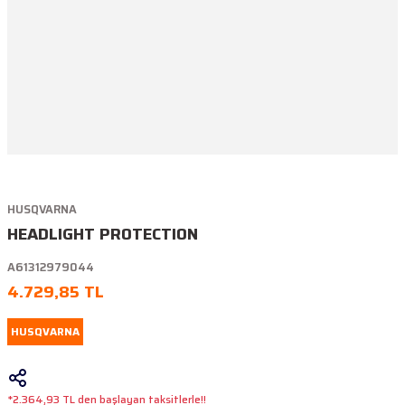
HUSQVARNA
HEADLIGHT PROTECTION
A61312979044
4.729,85 TL
HUSQVARNA
*2.364,93 TL den başlayan taksitlerle!!