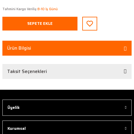
Tahmini Kargo Veriliş:
8-10 İş Günü
SEPETE EKLE
Ürün Bilgisi
Taksit Seçenekleri
Üyelik
Kurumsal