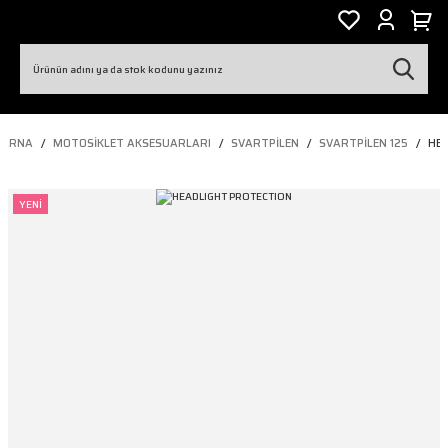
VARNA
MOTOSIKLET AKSESUARLARI
SVARTPILEN
SVARTPILEN 125
HE
YENİ