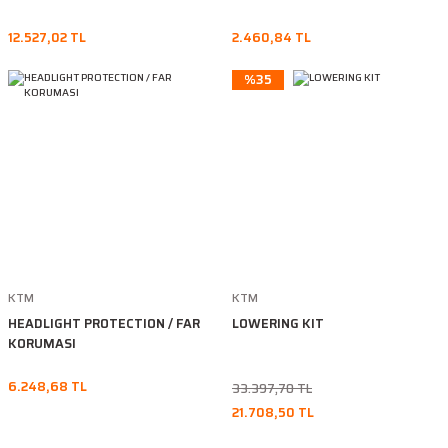
12.527,02 TL
2.460,84 TL
%35
KTM
KTM
HEADLIGHT PROTECTION / FAR
LOWERING KIT
KORUMASI
6.248,68 TL
33.397,70 TL
21.708,50 TL