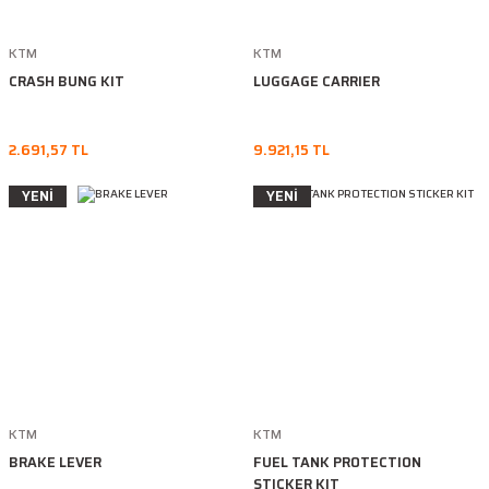
KTM
KTM
CRASH BUNG KIT
LUGGAGE CARRIER
2.691,57 TL
9.921,15 TL
YENİ
YENİ
KTM
KTM
BRAKE LEVER
FUEL TANK PROTECTION
STICKER KIT