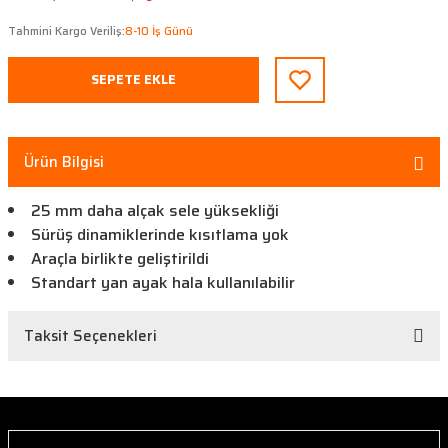
Tahmini Kargo Veriliş:
8-10 İş Günü
SEPETE EKLE
Ürün Bilgisi
25 mm daha alçak sele yüksekliği
Sürüş dinamiklerinde kısıtlama yok
Araçla birlikte geliştirildi
Standart yan ayak hala kullanılabilir
Taksit Seçenekleri