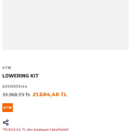
KTM
LOWERING KIT
63512955144
21.684,48 TL
33.360,73 TL
KTM
*10.842,24 TL den başlayan taksitlerle!!