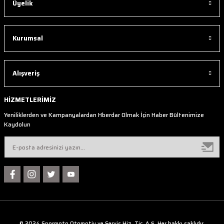
Üyelik
Kurumsal
Alışveriş
HİZMETLERİMİZ
Yeniliklerden ve Kampanyalardan Hberdar Olmak İçin Haber Bültenimize
Kaydolun
© 2024 Spormoto Otomotiv ve Servis Hiz. Tic. A.Ş. Her hakkı saklıdır.