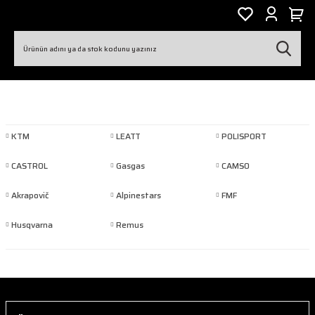
KTM
LEATT
POLISPORT
CASTROL
Gasgas
CAMSO
Akrapovič
Alpinestars
FMF
Husqvarna
Remus