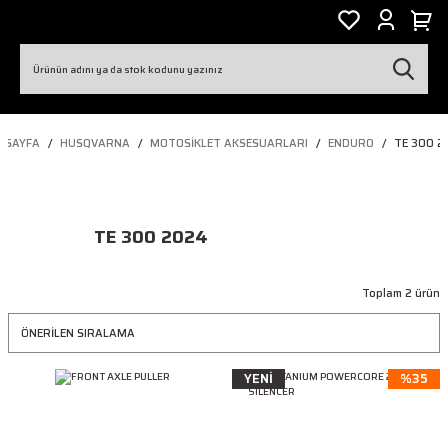
ASAYFA
HUSQVARNA
MOTOSIKLET AKSESUARLARI
ENDURO
TE 300 2
TE 300 2024
Toplam 2 ürün
YENİ
%35