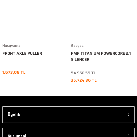
Husqvarna
Gasgas
FRONT AXLE PULLER
FMF TITANIUM POWERCORE 2.1
SILENCER
1.673,08 TL
54.960,55 TL
35.724,36 TL
Üyelik
Kurumsal