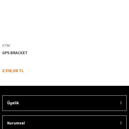
KTM
GPS BRACKET
2.516,06 TL
Üyelik
Kurumsal