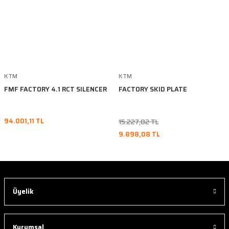
KTM
KTM
FMF FACTORY 4.1 RCT SILENCER
FACTORY SKID PLATE
94.001,11 TL
15.227,82 TL
9.898,08 TL
Üyelik
Kurumsal