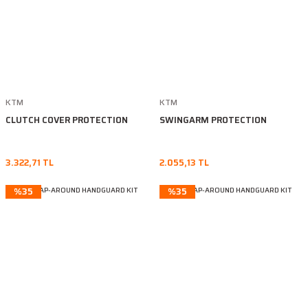
KTM
KTM
CLUTCH COVER PROTECTION
SWINGARM PROTECTION
3.322,71 TL
2.055,13 TL
%35
%35