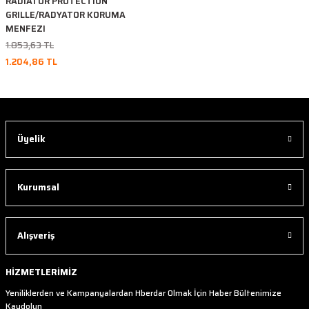
RADIATOR PROTECTION
GRILLE/RADYATOR KORUMA
MENFEZI
1.853,63 TL
1.204,86 TL
Üyelik
Kurumsal
Alışveriş
HİZMETLERİMİZ
Yeniliklerden ve Kampanyalardan Hberdar Olmak İçin Haber Bültenimize
Kaydolun