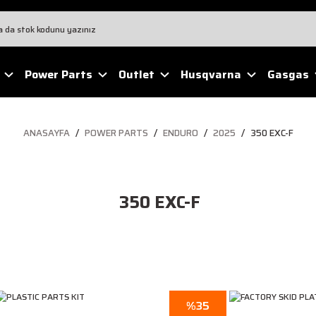
Power Parts
Outlet
Husqvarna
Gasgas
ANASAYFA
POWER PARTS
ENDURO
2025
350 EXC-F
350 EXC-F
%35