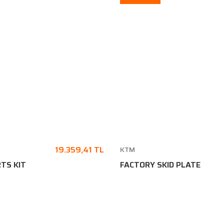
19.359,41 TL
KTM
TS KIT
FACTORY SKID PLATE