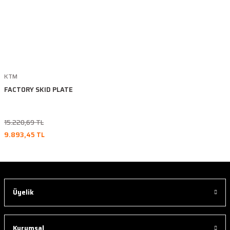
KTM
FACTORY SKID PLATE
15.220,69 TL
9.893,45 TL
Üyelik
Kurumsal