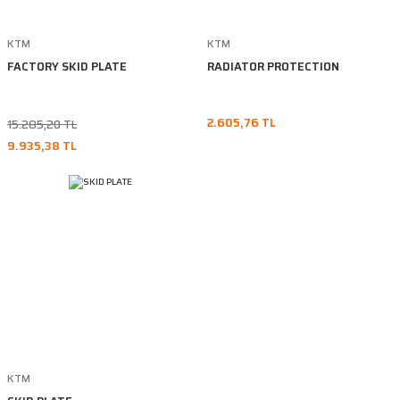
KTM
KTM
FACTORY SKID PLATE
RADIATOR PROTECTION
2.605,76 TL
15.285,20 TL
9.935,38 TL
KTM