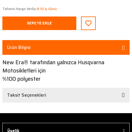
Tahmini Kargo Veriliş:
8-10 İş Günü
SEPETE EKLE
Ürün Bilgisi
New Era® tarafından yalnızca Husqvarna
Motosikletleri için
%100 polyester
Taksit Seçenekleri
Üyelik