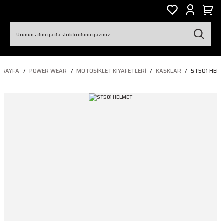
ASAYFA
POWER WEAR
MOTOSIKLET KIYAFETLERI
KASKLAR
ST501 HEL