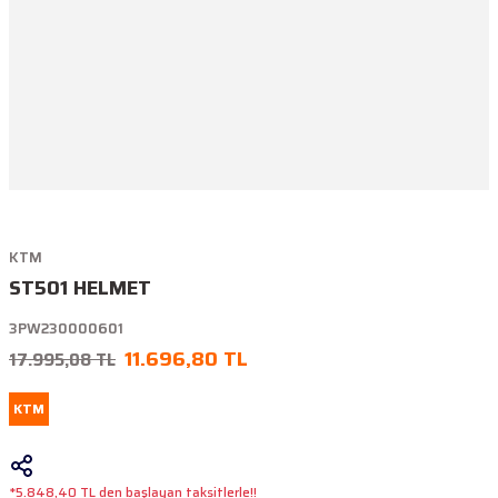
KTM
ST501 HELMET
3PW230000601
11.696,80 TL
17.995,08 TL
KTM
*5.848,40 TL den başlayan taksitlerle!!