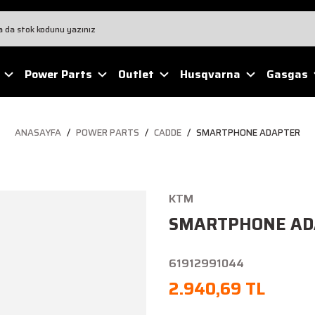
Power Parts
Outlet
Husqvarna
Gasgas
ANASAYFA
POWER PARTS
CADDE
SMARTPHONE ADAPTER
KTM
SMARTPHONE AD
61912991044
2.940,69 TL