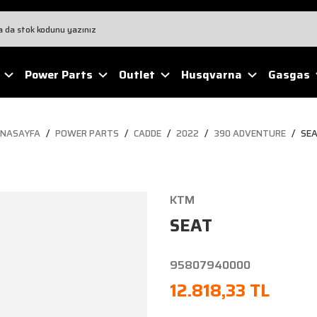
Power Parts
Outlet
Husqvarna
Gasgas
NASAYFA
POWER PARTS
CADDE
2022
390 ADVENTURE
SE
KTM
SEAT
95807940000
12.818,33 TL