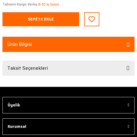
Tahmini Kargo Veriliş:
8-10 İş Günü
SEPETE EKLE
Ürün Bilgisi
Taksit Seçenekleri
Üyelik
Kurumsal