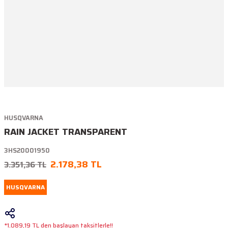
HUSQVARNA
RAIN JACKET TRANSPARENT
3HS20001950
2.178,38 TL
3.351,36 TL
HUSQVARNA
*1.089,19 TL den başlayan taksitlerle!!