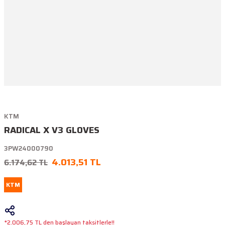
KTM
RADICAL X V3 GLOVES
3PW24000790
4.013,51 TL
6.174,62 TL
KTM
*2.006,75 TL den başlayan taksitlerle!!