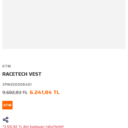
KTM
RACETECH VEST
3PW230006401
6.241,84 TL
9.602,83 TL
KTM
*3.120,92 TL den başlayan taksitlerle!!