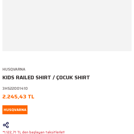
HUSQVARNA
KIDS RAILED SHIRT / ÇOCUK SHIRT
3HS22001410
2.245,43 TL
HUSQVARNA
*1.122,71 TL den başlayan taksitlerle!!