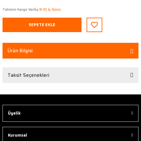
Tahmini Kargo Veriliş:
8-10 İş Günü
SEPETE EKLE
Ürün Bilgisi
Taksit Seçenekleri
Üyelik
Kurumsal