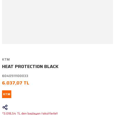
KTM
HEAT PROTECTION BLACK
6040511100033
6.037,07 TL
KTM
*3.018,54 TL den başlayan taksitlerle!!