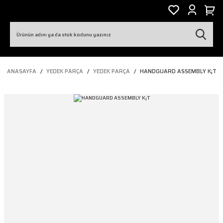
ANASAYFA
YEDEK PARÇA
YEDEK PARÇA
HANDGUARD ASSEMBLY K¡T