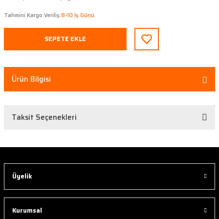
Tahmini Kargo Veriliş:
8-10 İş Günü
SEPETE EKLE
Ürün Bilgisi
Taksit Seçenekleri
Üyelik
Kurumsal