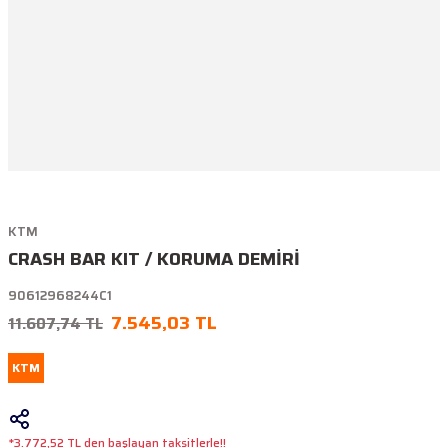
KTM
CRASH BAR KIT / KORUMA DEMİRİ
90612968244C1
7.545,03 TL
11.607,74 TL
KTM
*3.772,52 TL den başlayan taksitlerle!!