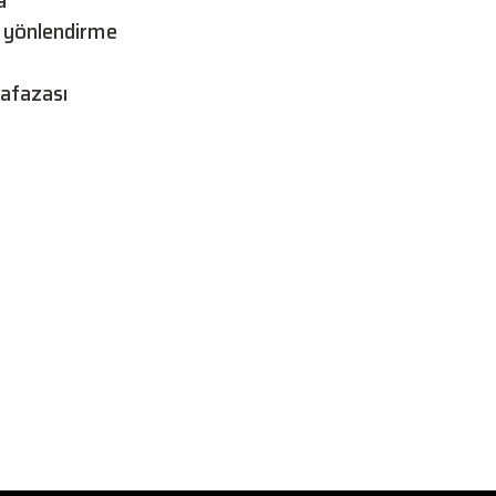
a
ı yönlendirme
hafazası