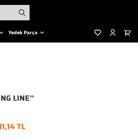
Yedek Parça
NG LINE''
1,14 TL