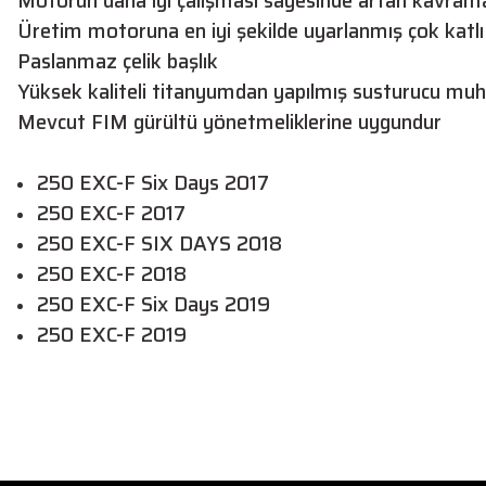
Motorun daha iyi çalışması sayesinde artan kavram
Üretim motoruna en iyi şekilde uyarlanmış çok katl
Paslanmaz çelik başlık
Yüksek kaliteli titanyumdan yapılmış susturucu mu
Mevcut FIM gürültü yönetmeliklerine uygundur
250 EXC-F Six Days 2017
250 EXC-F 2017 
250 EXC-F SIX DAYS 2018 
250 EXC-F 2018 
250 EXC-F Six Days 2019 
250 EXC-F 2019 