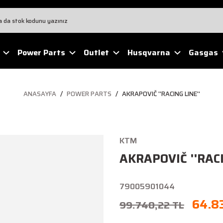
Power Parts
Outlet
Husqvarna
Gasgas
ANASAYFA
POWER PARTS
AKRAPOVIČ ''RACING LINE''
KTM
AKRAPOVIČ ''RACI
79005901044
64.83
99.740,22 TL